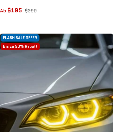
$195
Ab
$390
FLASH SALE OFFER
Bis zu 50% Rabatt