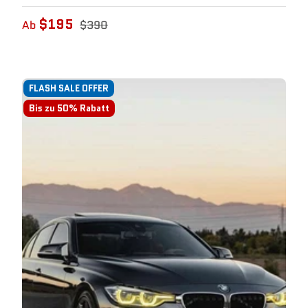
$195
Ab
$390
FLASH SALE OFFER
Bis zu 50% Rabatt