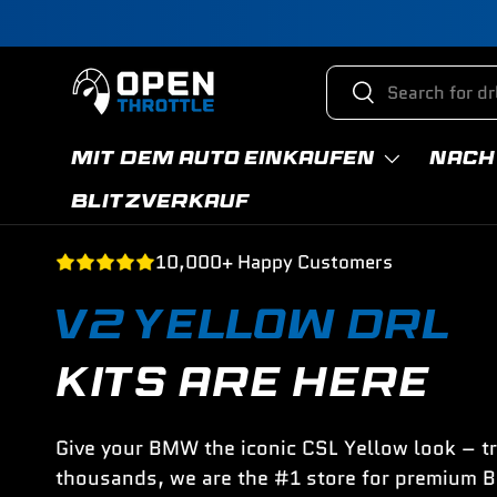
Direkt zum Inhalt
Suchen
Suchen
MIT DEM AUTO EINKAUFEN
NACH
BLITZVERKAUF
10,000+ Happy Customers
V2 YELLOW DRL
KITS ARE HERE
Give your BMW the iconic CSL Yellow look – t
thousands, we are the #1 store for premium