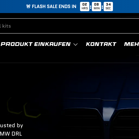
02
08
33
:
:
🚨 FLASH SALE ENDS IN
HRS
MIN
SEC
 PRODUKT EINKAUFEN
KONTAKT
MEH
rusted by
 BMW DRL