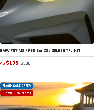
BMW F87 M2 / F22 2er CSL GELBES TFL-KIT
$195
Ab
$390
FLASH SALE OFFER
Bis zu 50% Rabatt