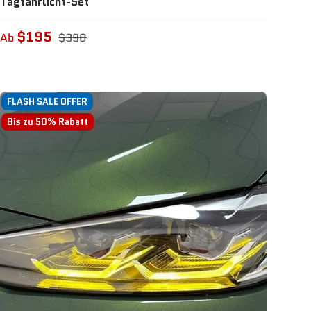
Tagfahrlicht-Set
$195
Ab
$390
FLASH SALE OFFER
Bis zu 50% Rabatt