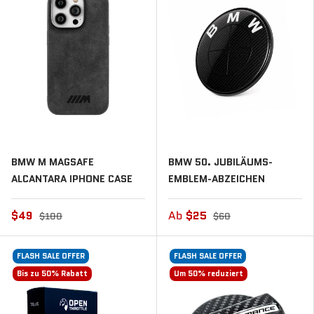
BMW M MAGSAFE
BMW 50. JUBILÄUMS-
ALCANTARA IPHONE CASE
EMBLEM-ABZEICHEN
$49
Ab
$25
$100
$60
FLASH SALE OFFER
FLASH SALE OFFER
Bis zu 50% Rabatt
Um 50% reduziert