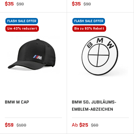
$35
$35
$90
$90
FLASH SALE OFFER
FLASH SALE OFFER
Um 40% reduziert
Bis zu 60% Rabatt
BMW M CAP
BMW 50. JUBILÄUMS-
EMBLEM-ABZEICHEN
$59
Ab
$25
$100
$60