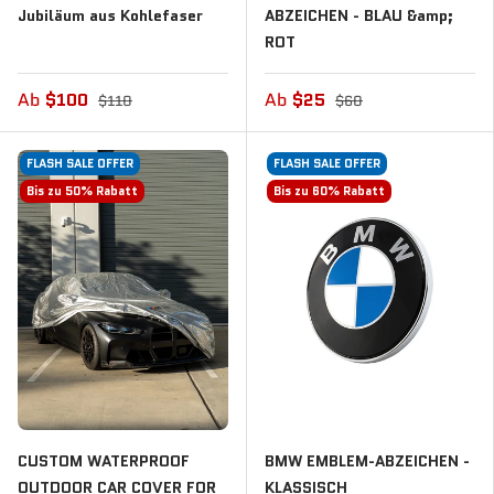
Jubiläum aus Kohlefaser
ABZEICHEN - BLAU &amp;
ROT
Ab
$100
Ab
$25
$110
$60
FLASH SALE OFFER
FLASH SALE OFFER
Bis zu 50% Rabatt
Bis zu 60% Rabatt
CUSTOM WATERPROOF
BMW EMBLEM-ABZEICHEN -
OUTDOOR CAR COVER FOR
KLASSISCH