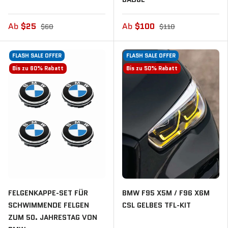
Ab
$25
Ab
$100
$60
$110
FLASH SALE OFFER
FLASH SALE OFFER
Bis zu 60% Rabatt
Bis zu 50% Rabatt
FELGENKAPPE-SET FÜR
BMW F95 X5M / F96 X6M
SCHWIMMENDE FELGEN
CSL GELBES TFL-KIT
ZUM 50. JAHRESTAG VON