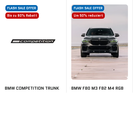
FLASH SALE OFFER
FLASH SALE OFFER
Bis zu 60% Rabatt
Um 50% reduziert
BMW COMPETITION TRUNK
BMW F80 M3 F82 M4 RGB
EMBLEM
DRL-KIT
$25
$345
$60
$690
FLASH SALE OFFER
FLASH SALE OFFER