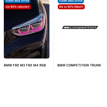
FLASH SALE OFFER
FLASH SALE OFFER
Um 50% reduziert
Bis zu 60% Rabatt
BMW F80 M3 F82 M4 RGB
BMW COMPETITION TRUNK
DRL-KIT
EMBLEM
$345
$25
$690
$60
FLASH SALE OFFER
FLASH SALE OFFER
Um 50% reduziert
Um 30% reduziert