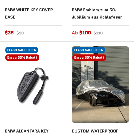
BMW WHITE KEY COVER
BMW Emblem zum 50.
CASE
Jubiläum aus Kohlefaser
$35
Ab
$100
$90
$110
FLASH SALE OFFER
FLASH SALE OFFER
Bis zu 50% Rabatt
Bis zu 50% Rabatt
BMW ALCANTARA KEY
CUSTOM WATERPROOF