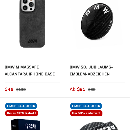
BMW M MAGSAFE
BMW 50. JUBILÄUMS-
ALCANTARA IPHONE CASE
EMBLEM-ABZEICHEN
$49
Ab
$25
$100
$60
FLASH SALE OFFER
FLASH SALE OFFER
Bis zu 50% Rabatt
Um 50% reduziert