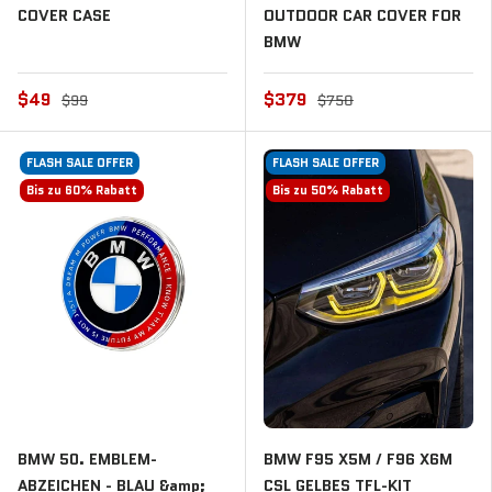
COVER CASE
OUTDOOR CAR COVER FOR
BMW
$49
$379
$99
$750
FLASH SALE OFFER
FLASH SALE OFFER
Bis zu 60% Rabatt
Bis zu 50% Rabatt
BMW 50. EMBLEM-
BMW F95 X5M / F96 X6M
ABZEICHEN - BLAU &amp;
CSL GELBES TFL-KIT