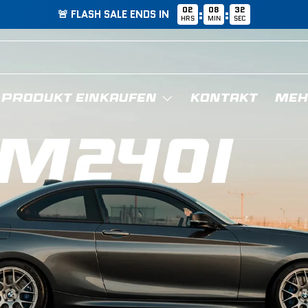
02
08
31
:
:
🚨 FLASH SALE ENDS IN
HRS
MIN
SEC
 PRODUKT EINKAUFEN
KONTAKT
MEH