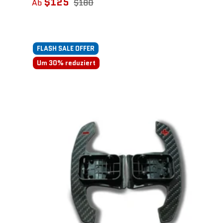
$125
Ab
$180
FLASH SALE OFFER
Um 30% reduziert