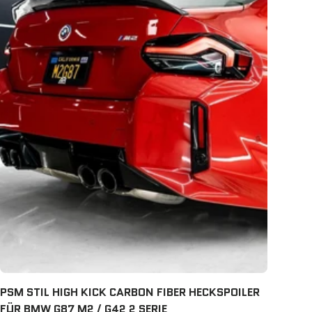
PSM STIL HIGH KICK CARBON FIBER HECKSPOILER
FÜR BMW G87 M2 / G42 2 SERIE