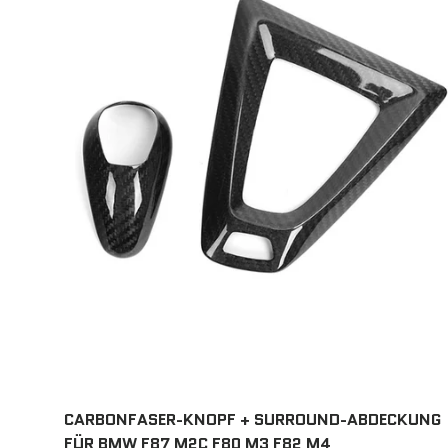
CARBONFASER-KNOPF + SURROUND-ABDECKUNG
FÜR BMW F87 M2C F80 M3 F82 M4