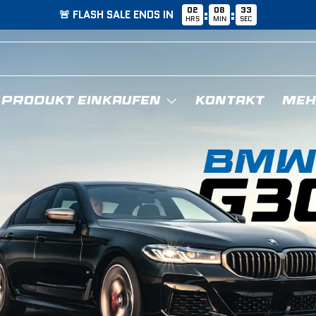
02
08
32
:
:
🚨 FLASH SALE ENDS IN
HRS
MIN
SEC
 PRODUKT EINKAUFEN
KONTAKT
MEH